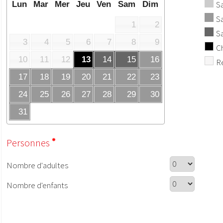
S
Lun
Mar
Mer
Jeu
Ven
Sam
Dim
Sa
1
2
S
3
4
5
6
7
8
9
Ch
10
11
12
13
14
15
16
Ré
17
18
19
20
21
22
23
24
25
26
27
28
29
30
31
Personnes
Nombre d'adultes
Nombre d'enfants